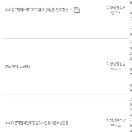
6
학생생활상담
-
2026 중도탈락예방프로그램 채운(彩雲) 멘토링 슬로건 공모전
연구소
0
7
-
2
0
2
0
2
6
학생생활상담
-
7,8월 하계 뉴스레터
연구소
0
7
-
0
9
2
0
2
6
학생생활상담
-
2026 다문화탈북멘토링 장학사업 농어촌특별활동 여름캠프 참여멘토 모집
연구소
0
6