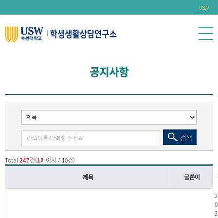
USW
공지사항
검색
Total
247
건(
1
페이지 / 10건)
제목
글쓴이
2
0
2